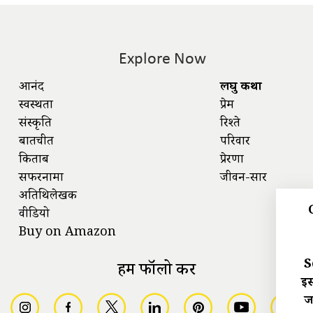
Explore Now
आनंद
लघु कथा
स्वस्थता
प्रेम
संस्कृति
रिश्ते
बातचीत
परिवार
किताबें
प्रेरणा
सफरनामा
जीवन-सार
अतिथिलेखक
वीडियो
Buy on Amazon
S
हमें फॉलो करें
इस
ज