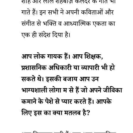
शाह और लाल शहबाज़ कलंदर के गीत भी
गाते हैं। इन सभी ने अपनी कविताओं और
संगीत से भक्ति व आध्यात्मिक एकता का
एक ही संदेश दिया है।
आप
लोक
गायक
हैं।
आप
शिक्षक
,
प्रशासनिक
अधिकारी
या
व्यापारी
भी
हो
सकते
थे।
इसकी
बजाय
आप
उन
भाग्यशाली
लोगों
में
से
हैं
जो
अपने
जीविका
कमाने
के
पेशे
से
प्यार
करते
हैं।
आपके
लिए
इस
का
क्या
मतलब
है
?