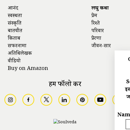
आनंद
लघु कथा
स्वस्थता
प्रेम
संस्कृति
रिश्ते
बातचीत
परिवार
किताबें
प्रेरणा
सफरनामा
जीवन-सार
अतिथिलेखक
वीडियो
Buy on Amazon
S
हमें फॉलो करें
इस
ज
Nam