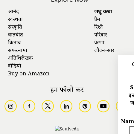
Explore Now
आनंद
लघु कथा
स्वस्थता
प्रेम
संस्कृति
रिश्ते
बातचीत
परिवार
किताबें
प्रेरणा
सफरनामा
जीवन-सार
अतिथिलेखक
वीडियो
Buy on Amazon
S
हमें फॉलो करें
इस
ज
Nam