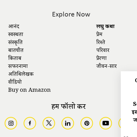
Explore Now
आनंद
लघु कथा
स्वस्थता
प्रेम
संस्कृति
रिश्ते
बातचीत
परिवार
किताबें
प्रेरणा
सफरनामा
जीवन-सार
अतिथिलेखक
वीडियो
Buy on Amazon
S
हमें फॉलो करें
इस
ज