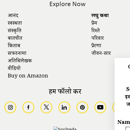
Explore Now
आनंद
लघु कथा
स्वस्थता
प्रेम
संस्कृति
रिश्ते
बातचीत
परिवार
किताबें
प्रेरणा
सफरनामा
जीवन-सार
अतिथिलेखक
वीडियो
Buy on Amazon
S
हमें फॉलो करें
इस
ज
Nam