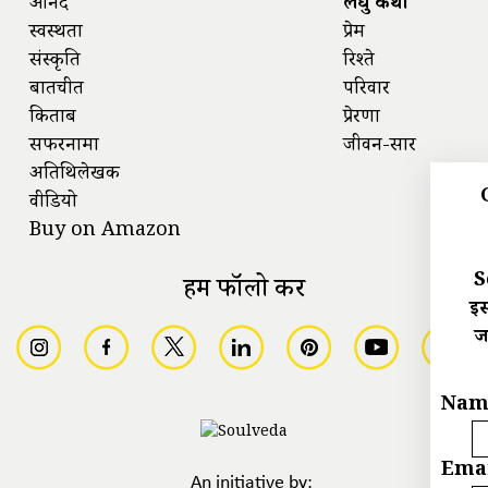
आनंद
लघु कथा
स्वस्थता
प्रेम
संस्कृति
रिश्ते
बातचीत
परिवार
किताबें
प्रेरणा
सफरनामा
जीवन-सार
अतिथिलेखक
वीडियो
Buy on Amazon
S
हमें फॉलो करें
इस
ज
Nam
Emai
An initiative by: