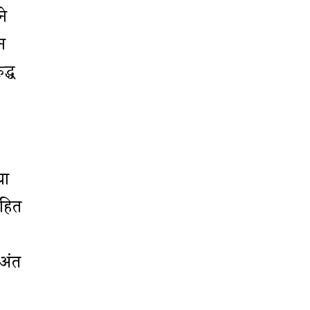
ने
न
द्ध
या
ोहित
 अंत