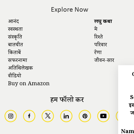
Explore Now
आनंद
लघु कथा
स्वस्थता
प्रेम
संस्कृति
रिश्ते
बातचीत
परिवार
किताबें
प्रेरणा
सफरनामा
जीवन-सार
अतिथिलेखक
वीडियो
Buy on Amazon
S
हमें फॉलो करें
इस
ज
Nam