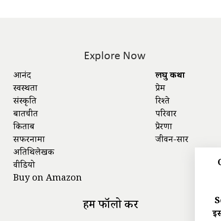
Explore Now
आनंद
लघु कथा
स्वस्थता
प्रेम
संस्कृति
रिश्ते
बातचीत
परिवार
किताबें
प्रेरणा
सफरनामा
जीवन-सार
अतिथिलेखक
वीडियो
Buy on Amazon
S
हमें फॉलो करें
इस