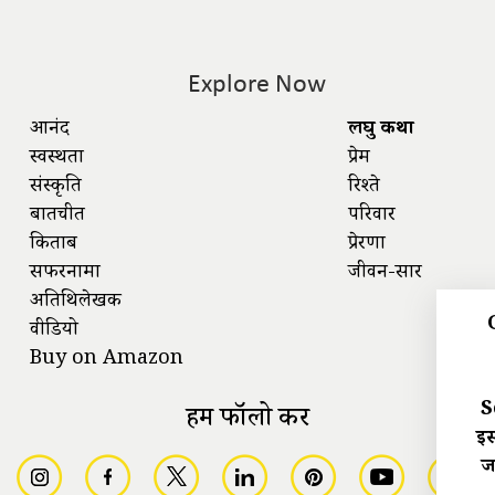
Explore Now
आनंद
लघु कथा
स्वस्थता
प्रेम
संस्कृति
रिश्ते
बातचीत
परिवार
किताबें
प्रेरणा
सफरनामा
जीवन-सार
अतिथिलेखक
वीडियो
Buy on Amazon
S
हमें फॉलो करें
इस
ज