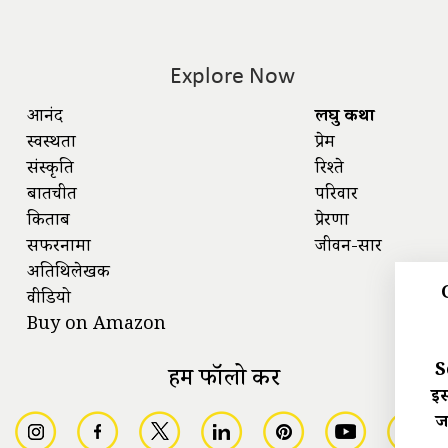
Explore Now
आनंद
लघु कथा
स्वस्थता
प्रेम
संस्कृति
रिश्ते
बातचीत
परिवार
किताबें
प्रेरणा
सफरनामा
जीवन-सार
अतिथिलेखक
वीडियो
Buy on Amazon
S
हमें फॉलो करें
इस
ज