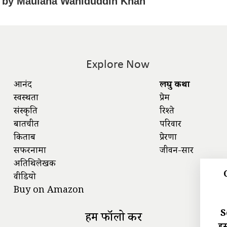
by
Maulana Wahiduddin Khan
Explore Now
आनंद
लघु कथा
स्वस्थता
प्रेम
संस्कृति
रिश्ते
बातचीत
परिवार
किताबें
प्रेरणा
सफरनामा
जीवन-सार
अतिथिलेखक
वीडियो
Buy on Amazon
S
हमें फॉलो करें