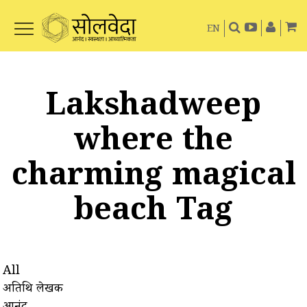
EN
Lakshadweep
where the
charming magical
beach Tag
All
अतिथि लेखक