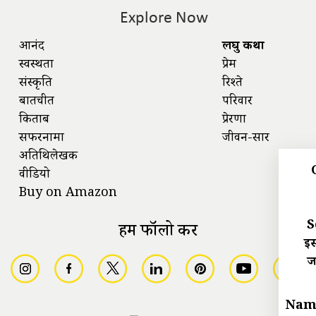
Explore Now
आनंद
लघु कथा
स्वस्थता
प्रेम
संस्कृति
रिश्ते
बातचीत
परिवार
किताबें
प्रेरणा
सफरनामा
जीवन-सार
अतिथिलेखक
वीडियो
Buy on Amazon
S
हमें फॉलो करें
इस
ज
Nam