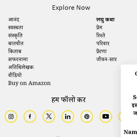
Explore Now
आनंद
लघु कथा
स्वस्थता
प्रेम
संस्कृति
रिश्ते
बातचीत
परिवार
किताबें
प्रेरणा
सफरनामा
जीवन-सार
अतिथिलेखक
वीडियो
Buy on Amazon
S
हमें फॉलो करें
इस
ज
Nam