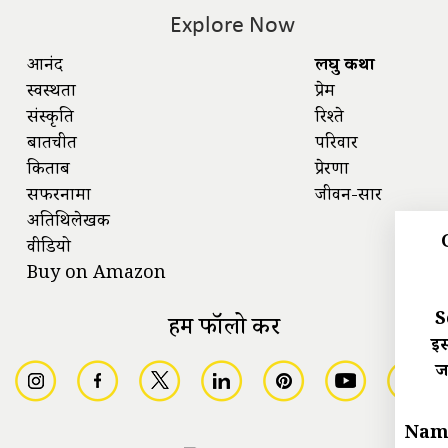
Explore Now
आनंद
लघु कथा
स्वस्थता
प्रेम
संस्कृति
रिश्ते
बातचीत
परिवार
किताबें
प्रेरणा
सफरनामा
जीवन-सार
अतिथिलेखक
वीडियो
Buy on Amazon
S
हमें फॉलो करें
इस
ज
Nam