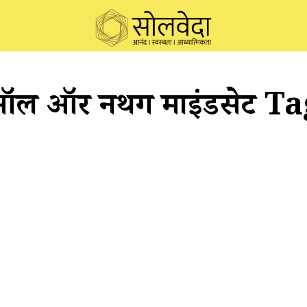
ल ऑर नथिंग माइंडसेट T