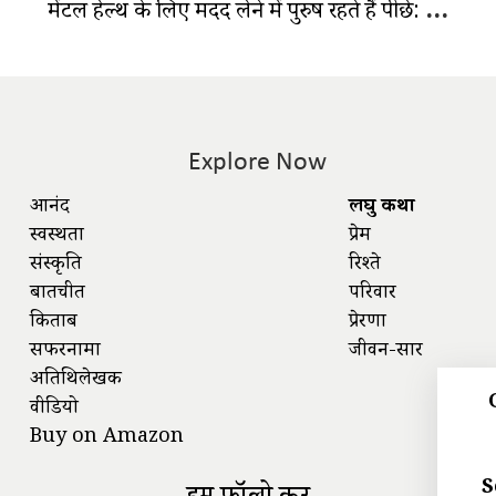
मेंटल हेल्थ के लिए मदद लेने में पुरुष रहते हैं पीछे: समझें कारण और परिणाम
Explore Now
आनंद
लघु कथा
स्वस्थता
प्रेम
संस्कृति
रिश्ते
बातचीत
परिवार
किताबें
प्रेरणा
सफरनामा
जीवन-सार
अतिथिलेखक
वीडियो
Buy on Amazon
S