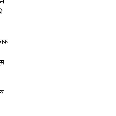
कने
की
ं तक
ूस
्य