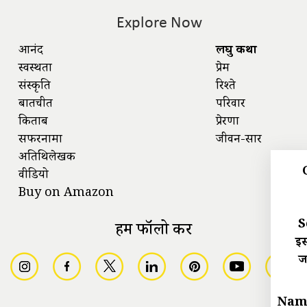
Explore Now
आनंद
लघु कथा
स्वस्थता
प्रेम
संस्कृति
रिश्ते
बातचीत
परिवार
किताबें
प्रेरणा
सफरनामा
जीवन-सार
अतिथिलेखक
वीडियो
Buy on Amazon
S
हमें फॉलो करें
इस
ज
Nam