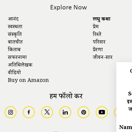
Explore Now
आनंद
लघु कथा
स्वस्थता
प्रेम
संस्कृति
रिश्ते
बातचीत
परिवार
किताबें
प्रेरणा
सफरनामा
जीवन-सार
अतिथिलेखक
वीडियो
Buy on Amazon
S
हमें फॉलो करें
इस
ज
Nam