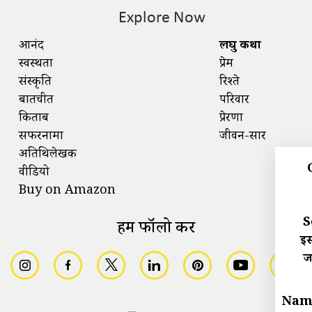
Explore Now
आनंद
लघु कथा
स्वस्थता
प्रेम
संस्कृति
रिश्ते
बातचीत
परिवार
किताबें
प्रेरणा
सफरनामा
जीवन-सार
अतिथिलेखक
वीडियो
Buy on Amazon
S
हमें फॉलो करें
इस
ज
Nam