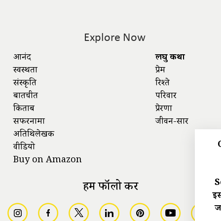
Explore Now
आनंद
लघु कथा
स्वस्थता
प्रेम
संस्कृति
रिश्ते
बातचीत
परिवार
किताबें
प्रेरणा
सफरनामा
जीवन-सार
अतिथिलेखक
वीडियो
Buy on Amazon
S
हमें फॉलो करें
इस
ज