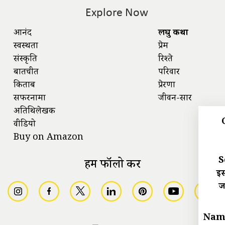
Explore Now
आनंद
लघु कथा
स्वस्थता
प्रेम
संस्कृति
रिश्ते
बातचीत
परिवार
किताबें
प्रेरणा
सफरनामा
जीवन-सार
अतिथिलेखक
वीडियो
Buy on Amazon
S
हमें फॉलो करें
इस
ज
Nam