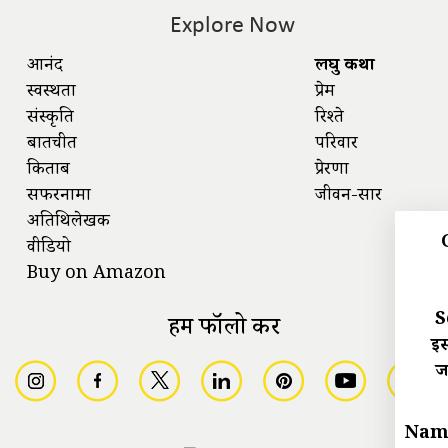
Explore Now
आनंद
लघु कथा
स्वस्थता
प्रेम
संस्कृति
रिश्ते
बातचीत
परिवार
किताबें
प्रेरणा
सफरनामा
जीवन-सार
अतिथिलेखक
वीडियो
Buy on Amazon
S
हमें फॉलो करें
इस
ज
Nam